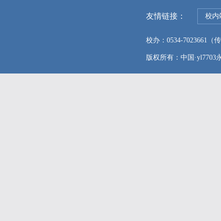
友情链接：
校内
校办：0534-7023661（传真
版权所有：中国·yl7703永利