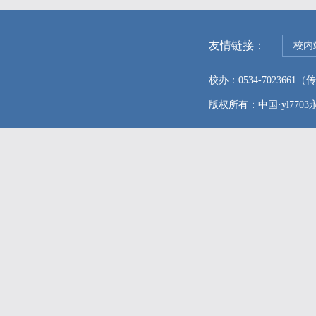
友情链接：
校内
校办：0534-7023661（传真
版权所有：中国·yl7703永利