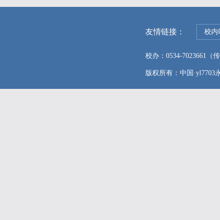
友情链接：
校内
校办：0534-7023661（传真
版权所有：中国·yl7703永利