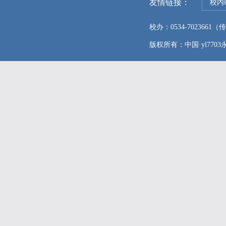
友情链接：
校内
校办：0534-7023661（传真
版权所有：中国·yl7703永利