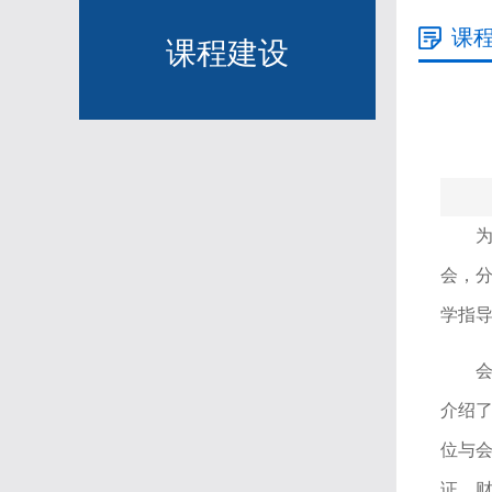
课
课程建设
为
会，
学指
介绍
位与会
证。财