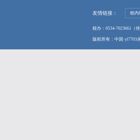
友情链接：
校内
校办：0534-7023661（传真
版权所有：中国·yl7703永利