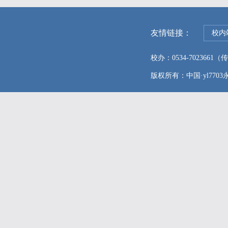
友情链接：
校内
校办：0534-7023661（传真
版权所有：中国·yl7703永利